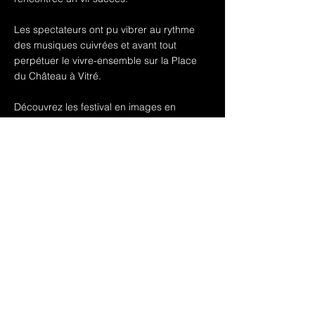
Les spectateurs ont pu vibrer au rythme
des musiques cuivrées et avant tout
perpétuer le vivre-ensemble sur la Place
du Château à Vitré.
Découvrez les festival en images en
cliquant ici :
https://bit.ly/3hJ6Wyl
Un grand merci, au public qui a répondu
présent, aux bénévoles et aux artistes pour
leur générosité, et enfin aux élus locaux
pour leur soutien.
On se revoit très vite !
< Previous News
Next News >