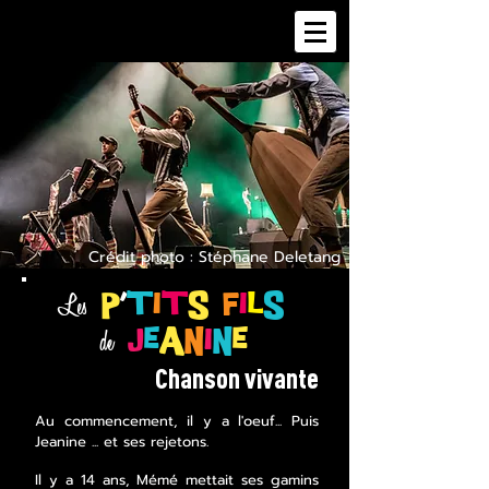
Crédit photo : Stéphane Deletang
Les
p
'
t
i
t
s
f
i
l
s
de
j
e
a
n
i
n
e
Chanson vivante
Au commencement, il y a l'oeuf... Puis
Jeanine ... et ses rejetons.
​Il y a 14 ans, Mémé mettait ses gamins