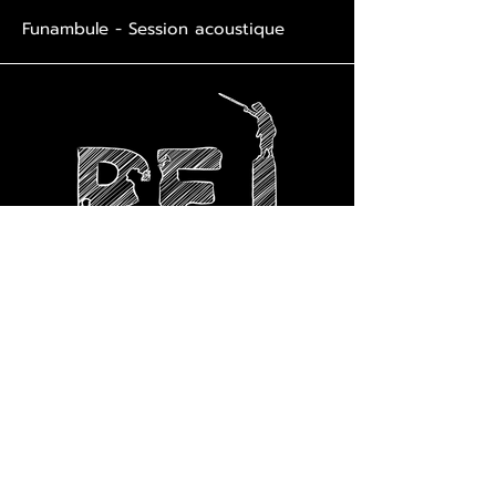
Funambule - Session acoustique
Dossier de présentation
Espace pros