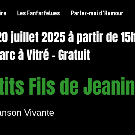
ire
Les Fanfarfelues
Parlez-moi d'Humour
 juillet 2025 à partir de 15
rc à Vitré - Gratuit
tits Fils de Jeani
anson Vivante